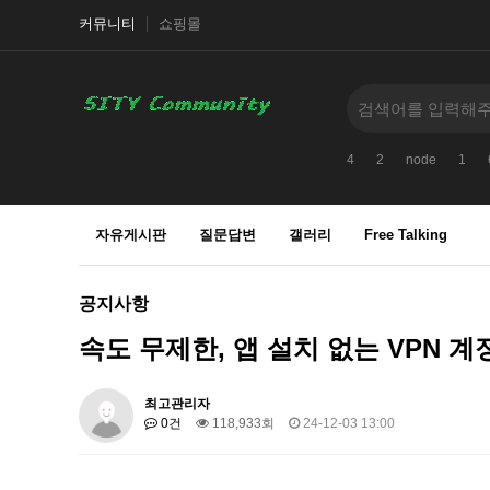
커뮤니티
쇼핑몰
4
2
node
1
자유게시판
질문답변
갤러리
Free Talking
공지사항
속도 무제한, 앱 설치 없는 VPN 계
최고관리자
0건
118,933회
24-12-03 13:00