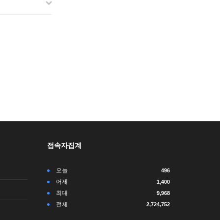
접속자집계
오늘
496
어제
1,400
최대
9,968
전체
2,724,752