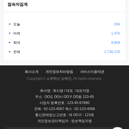
접속자집계
오늘
394
어제
1,470
최대
9,968
전체
2,726,120
회사소개
개인정보처리방침
서비스이용약관
Copyright ©
소유하신 도메인.
All rights reserved.
회사명 : 회사명 / 대표 : 대표자명
주소 : OO도 OO시 OO구 OO동 123-45
사업자 등록번호 : 123-45-67890
전화 : 02-123-4567 팩스 : 02-123-4568
통신판매업신고번호 : 제 OO구 - 123호
개인정보관리책임자 : 정보책임자명