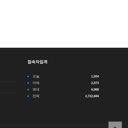
접속자집계
오늘
1,504
어제
2,073
최대
9,968
전체
2,722,684