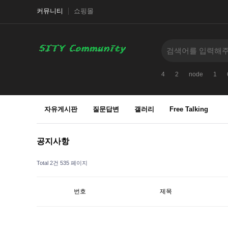
커뮤니티
쇼핑몰
4
2
node
1
자유게시판
질문답변
갤러리
Free Talking
공지사항
Total 2건
535 페이지
번호
제목