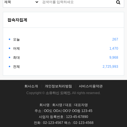
접속자집계
오늘
267
어제
1,470
최대
9,968
전체
2,725,993
회사소개
개인정보처리방침
서비스이용약관
Copyright ©
소유하신 도메인.
All rights reserved.
회사명 : 회사명 / 대표 : 대표자명
주소 : OO도 OO시 OO구 OO동 123-45
사업자 등록번호 : 123-45-67890
전화 : 02-123-4567 팩스 : 02-123-4568