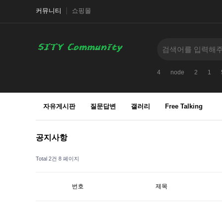
커뮤니티
쇼핑몰
4
node
2
1
자유게시판
질문답변
갤러리
Free Talking
공지사항
Total 2건
8 페이지
번호
제목