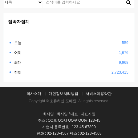
접속자집계
오늘
559
어제
1,676
최대
9,968
전체
2,723,415
회사소개
개인정보처리방침
서비스이용약관
Copyright ©
소유하신 도메인.
All rights reserved.
회사명 : 회사명 / 대표 : 대표자명
주소 : OO도 OO시 OO구 OO동 123-45
사업자 등록번호 : 123-45-67890
전화 : 02-123-4567 팩스 : 02-123-4568