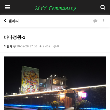
갤러리
바다정원-1
미친새
20-02-29 17:56
2,469
0
본문